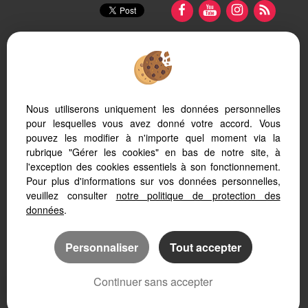
Nous utiliserons uniquement les données personnelles
Afin de vous offrir un confort de lecture permanent, depuis
pour lesquelles vous avez donné votre accord. Vous
votre PC, votre tablette ou votre smartphone, notre site
pouvez les modifier à n'importe quel moment via la
s’adapte automatiquement aux différents types d'écrans
rubrique "Gérer les cookies" en bas de notre site, à
l'exception des cookies essentiels à son fonctionnement.
Pour plus d'informations sur vos données personnelles,
veuillez consulter
notre politique de protection des
données
.
Logiciel immobilier
Création site immobilier
Référencement immobilier
Personnaliser
Tout accepter
Continuer sans accepter