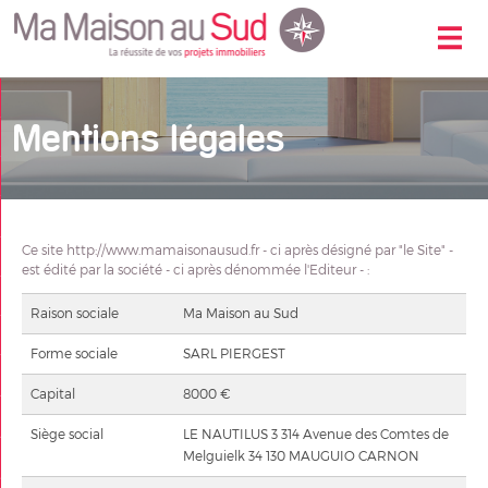
Accueil
Mentions légales
Nos offres
Nos biens vendus
Nos services
Ce site http://www.mamaisonausud.fr - ci après désigné par "le Site" -
Contactez-nous
est édité par la société - ci après dénommée l'Editeur - :
Alerte-email
Raison sociale
Ma Maison au Sud
Mon compte
Forme sociale
SARL PIERGEST
Nous contacter
Capital
8000 €
Nos offres
Siège social
LE NAUTILUS 3 314 Avenue des Comtes de
Melguielk 34 130 MAUGUIO CARNON
Mon compte