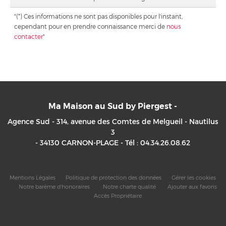
"(*) Ces informations ne sont pas disponibles pour l'instant,
cependant pour en prendre connaissance merci de
nous
contacter
"
Ma Maison au Sud by Piergest -
Agence Sud - 314, avenue des Comtes de Melgueil - Nautilus
3
- 34130
CARNON-PLAGE -
Tél : 04.34.26.08.62
Mentions Légales
Politique de protection des données
Gérer les cookies
Notre barème d'honoraires
Notre charte qualité
Ajouter aux favoris
Accès Propriétaire