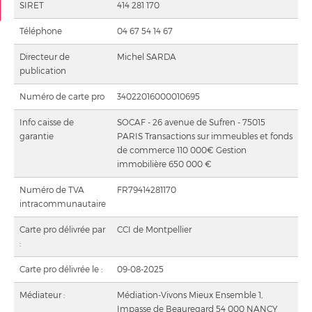
SIRET
414 281 170
Ma sélection
0
Téléphone
04 67 54 14 67
Directeur de
Michel SARDA
publication
Numéro de carte pro
34022016000010695
Info caisse de
SOCAF - 26 avenue de Sufren - 75015
garantie
PARIS Transactions sur immeubles et fonds
de commerce 110 000€ Gestion
immobilière 650 000 €
Numéro de TVA
FR79414281170
intracommunautaire
Carte pro délivrée par
CCI de Montpellier
:
Carte pro délivrée le :
09-08-2025
Médiateur :
Médiation-Vivons Mieux Ensemble 1,
Impasse de Beauregard 54 000 NANCY