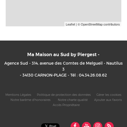
Leaflet
| © OpenStreetMap contributors
Ma Maison au Sud by Piergest -
Agence Sud - 314, avenue des Comtes de Melgueil - Nautilus
3
- 34130
CARNON-PLAGE -
Tél : 04.34.26.08.62
Mentions Légales
Politique de protection des données
Gérer les cookies
Notre barème d'honoraires
Notre charte qualité
Ajouter aux favoris
Accès Propriétaire