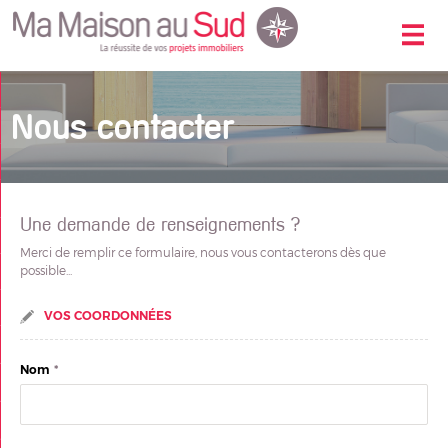
Accueil
Nous contacter
Nos offres
Nos biens vendus
Nos services
Une demande de renseignements ?
Contactez-nous
Merci de remplir ce formulaire, nous vous contacterons dès que
possible...
Alerte-email
Mon compte
VOS COORDONNÉES
Nous contacter
Nom
*
Nos offres
Mon compte