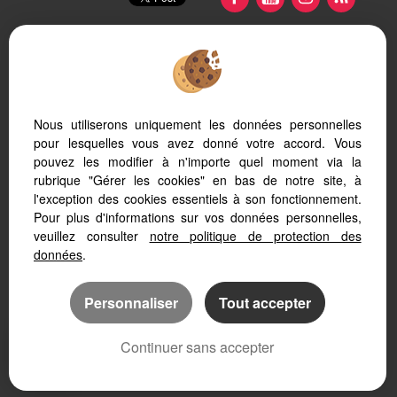
Nous utiliserons uniquement les données personnelles
Afin de vous offrir un confort de lecture permanent, depuis
pour lesquelles vous avez donné votre accord. Vous
votre PC, votre tablette ou votre smartphone, notre site
pouvez les modifier à n'importe quel moment via la
s’adapte automatiquement aux différents types d'écrans
rubrique "Gérer les cookies" en bas de notre site, à
l'exception des cookies essentiels à son fonctionnement.
Pour plus d'informations sur vos données personnelles,
veuillez consulter
notre politique de protection des
données
.
Logiciel immobilier Adapt Immo
Site internet immobilier
Référencement immobilier
Personnaliser
Tout accepter
Continuer sans accepter