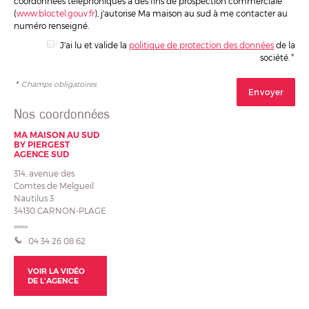
coordonnées téléphoniques à des fins de prospection commerciale
(
www.bloctel.gouv.fr
), j'autorise Ma maison au sud à me contacter au
numéro renseigné.
J'ai lu et valide la
politique de protection des données
de la
société.
*
*
Champs obligatoires
Nos coordonnées
MA MAISON AU SUD
BY PIERGEST
AGENCE SUD
314, avenue des
Comtes de Melgueil
Nautilus 3
34130
CARNON-PLAGE
04 34 26 08 62
VOIR LA VIDÉO
DE L'AGENCE